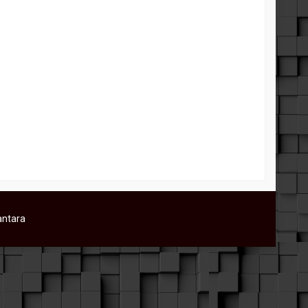
00 Terbatas
Jual Glasswool Board Density 120 –
Peredam Suara Studio Siap Kirim
Mojokerto
Rp 77.000
Rp 85.000
Tersedia
/ GST-GLWBOARD12050
antara