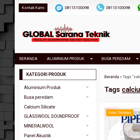
Kontak Kami
08113100098
08113100098
isolasimandiri@gmail.com
BERANDA
ALUMINIUM PRODUK
BUSA PEREDAM
KATEGORI PRODUK
Beranda
»
Tags "cal
Aluminium Produk
Tags
calci
Bubble Foil
Busa peredam
Busa Bass Trap
Calcium Silicate
Edisi Terbatas
Busa Piramid
GLASSWOOL SOUNDPROOF
Busa Telur
Glasswool Lembar
MINERALWOOL
Glasswool Roll
Rock Wool Pipa
Panel Akustik