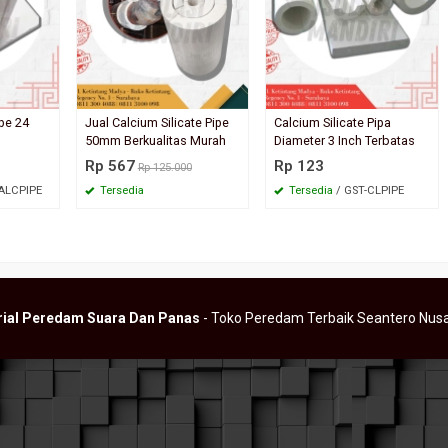
ipe 24
Jual Calcium Silicate Pipe
Calcium Silicate Pipa
ck 50mm –
3 Tips Penting Penggunaan Aluminium
Tombo MGboard Density 1
50mm Berkualitas Murah
Diameter 3 Inch Terbatas
Rp 123
s
Bubble Foil untuk Menambah
Rp 567
Rp 123
Rp 125.000
Kenyamanan Rumah
Tersedia
/ TOMBO1050
*Harga Hubungi CS
ALCPIPE
Tersedia
Tersedia
/ GST-CLPIPE
Tersedia
/ gst_almfoilss/ds
rial Peredam Suara Dan Panas
- Toko Peredam Terbaik Seantero Nus