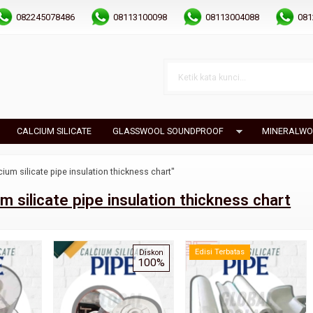
082245078486
08113100098
08113004088
081
CALCIUM SILICATE
GLASSWOOL SOUNDPROOF
MINERALWO
cium silicate pipe insulation thickness chart"
um silicate pipe insulation thickness chart
Edisi Terbatas
Diskon
100%