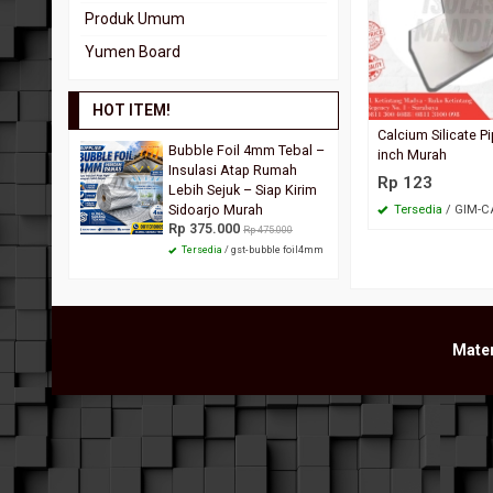
Glasswool White Board
Rock Wool Slab
Gypsum Akustik
Produk Umum
Rockwool Blanket
Gypsum Soundstop
Yumen Board
Rockwool Wire
HOT ITEM!
Calcium Silicate P
Bubble Foil 4mm Tebal –
Rockwool Blanket FireRo
inch Murah
Insulasi Atap Rumah
Peredam Panas Berkualita
Rp 123
Rp 335.000
Lebih Sejuk – Siap Kirim
Rp 450.000
Sidoarjo Murah
Tersedia
/ GIM-C
Tersedia
/ GIM-RCBLANKETFD60
Rp 375.000
Rp 475.000
Tersedia
/ gst-bubble foil4mm
Mate