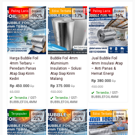
Paling Laris
Edisi Terbatas
Paling Laris
Diskon
Diskon
Diskon
-592%
17%
16%
Harga Bubble Foil
Bubble Foil 4mm
Jual Bubble Foil
4mm Terbaru –
Aluminium
4mm Insulasi Atap
Peredam Panas
Insulation – Solusi
– Anti Panas &
Atap Siap Kirim
Atap Siap Kirim
Hemat Energi
Kediri
Malang
Rp 380.000
Rp
Rp 450.000
Rp 375.000
Rp
Rp
450.000
65.000
450.000
Tersedia
/ GST-
BUBBLEFOIL4MM
Tersedia
/ GST-
Tersedia
/ GST-
BUBBLEFOIL4MM
BUBBLEFOIL4MM
Terpopuler
Edisi Terbatas
Diskon
Diskon
Diskon
22%
21%
17%