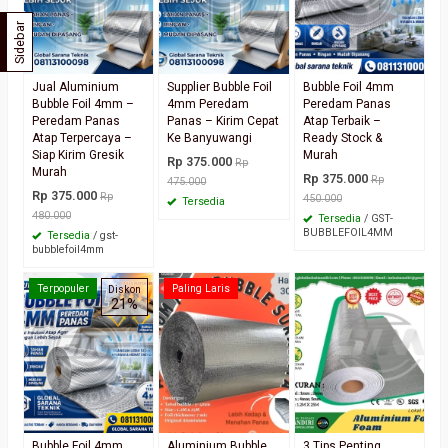
Sidebar
Jual Aluminium
Supplier Bubble Foil
Bubble Foil 4mm
Bubble Foil 4mm –
4mm Peredam
Peredam Panas
Peredam Panas
Panas – Kirim Cepat
Atap Terbaik –
Atap Terpercaya –
Ke Banyuwangi
Ready Stock &
Siap Kirim Gresik
Murah
Rp 375.000
Rp
Murah
Rp 375.000
Rp
475.000
Rp 375.000
Rp
450.000
Tersedia
480.000
Tersedia
/ GST-
BUBBLEFOIL4MM
Tersedia
/ gst-
bubblefoil4mm
Terpopuler
Paling Laris
Diskon
21%
Bubble Foil 4mm
Aluminium Bubble
3 Tips Penting