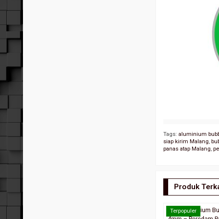
Tags:
aluminium bubbl
siap kirim Malang
,
bu
panas atap Malang
,
p
Produk Terka
Jual Aluminium Bu
Terpopuler
4mm – Peredam P