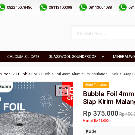
082245078486
08113100098
08113004088
081
CALCIUM SILICATE
GLASSWOOL SOUNDPROOF
MINERALWO
m Produk
»
Bubble Foil
»
Bubble Foil 4mm Aluminium Insulation – Solusi Atap S
Edisi Terbatas
Diskon
17%
Bubble Foil 4mm 
Siap Kirim Malan
Rp 375.000
Rp 450.
Hemat Rp 75.000
Kode