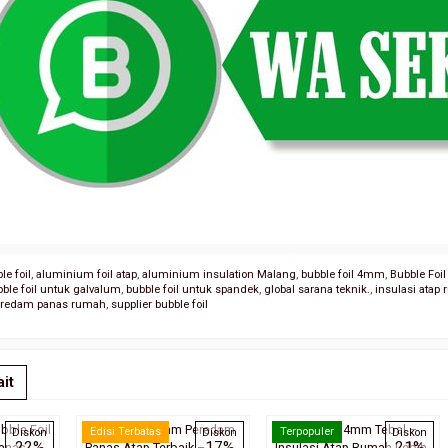
e foil
,
aluminium foil atap
,
aluminium insulation Malang
,
bubble foil 4mm
,
Bubble Fo
bble foil untuk galvalum
,
bubble foil untuk spandek
,
global sarana teknik.
,
insulasi atap
eredam panas rumah
,
supplier bubble foil
it
bble Foil
Bubble Foil 4mm Peredam
Bubble Foil 4mm Tebal –
Edisi Terbatas
Terpopuler
Diskon
Diskon
Diskon
22%
17%
21%
anas
Panas Atap Terbaik –
Insulasi Atap Rumah Lebih