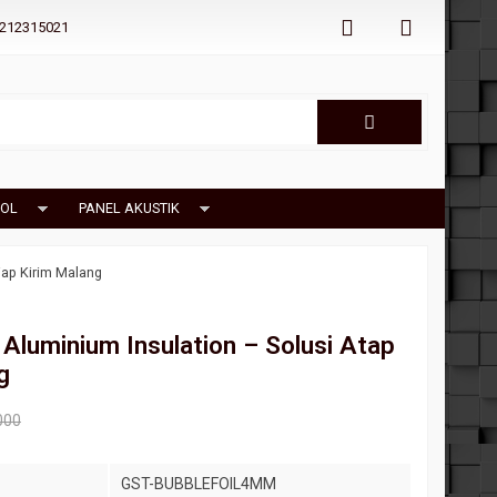
212315021
OL
PANEL AKUSTIK
iap Kirim Malang
Aluminium Insulation – Solusi Atap
g
000
GST-BUBBLEFOIL4MM