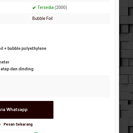
Tersedia
(2000)
Bubble Foil
:
anmu Super
il + bubble polyethylene
meter
 atap dan dinding
via Whatsapp
Pesan Sekarang