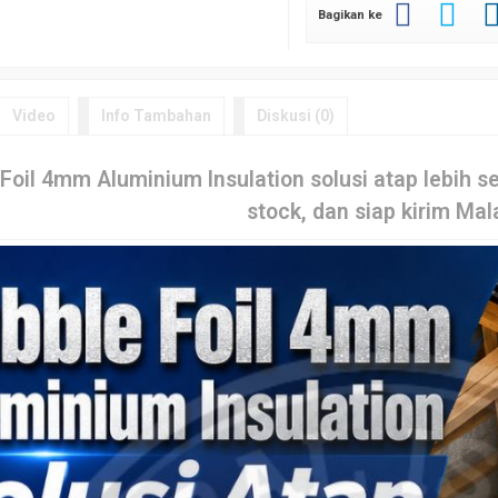
Bagikan ke
Video
Info Tambahan
Diskusi (0)
 Foil 4mm Aluminium Insulation solusi atap lebih s
stock, dan siap kirim Mal