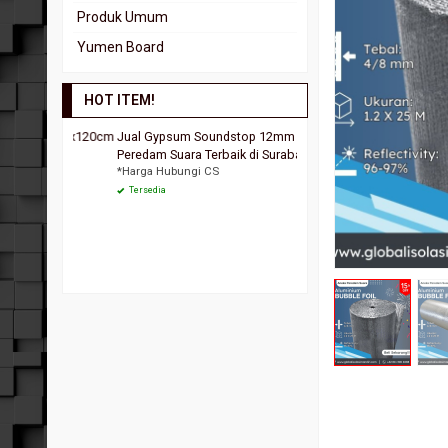
Glasswool White Board
Rock Wool Slab
Gypsum Akustik
Produk Umum
Rockwool Blanket
Gypsum Soundstop
Yumen Board
Rockwool Wire
HOT ITEM!
cm 60x120cm
Jual Gypsum Soundstop 12mm
Rock Wool Tombo Density
Rp 123
Peredam Suara Terbaik di Surabaya
*Harga Hubungi CS
Tersedia
Tersedia