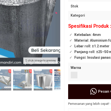
Stok
Kategori
Spesifikasi Produk 
 60 Super
Rockwool Blanket FireRock 50MM–
Yumen Board Bikin Ruang
Ketebalan: 4mm
Isolasi Panas & Suara Terbaik
Estetik dan Anti Bising
Material: Aluminium fo
Rp 400.000
*Harga Hubungi CS
Rp 420.000
Lebar roll: ±1.2 meter
Tersedia
/ gst_ymn
Tersedia
/ GST-FIREROCKBLANKET8050
Panjang roll: ±25–50 
Fungsi: Insulasi panas
click image to preview
Warna
Pesan 
Pemesanan yang lebih cepat!