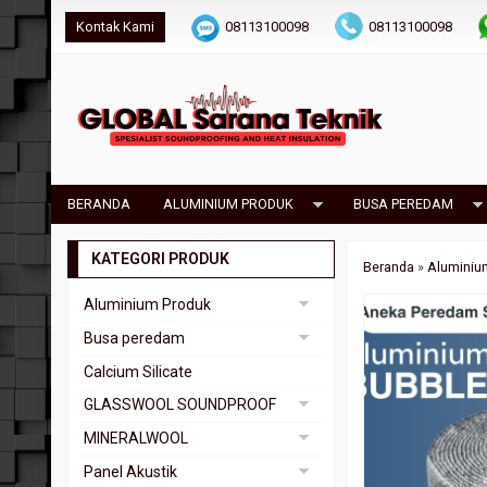
Kontak Kami
08113100098
08113100098
isolasimandiri@gmail.com
BERANDA
ALUMINIUM PRODUK
BUSA PEREDAM
KATEGORI PRODUK
Beranda
»
Aluminiu
Aluminium Produk
Bubble Foil
Busa peredam
Busa Bass Trap
Calcium Silicate
Busa Piramid
GLASSWOOL SOUNDPROOF
Busa Telur
Glasswool Lembar
MINERALWOOL
Glasswool Roll
Rock Wool Pipa
Panel Akustik