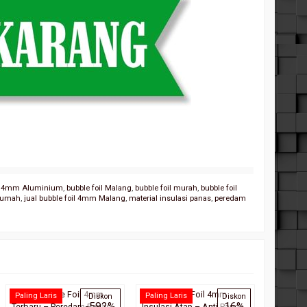
il 4mm Aluminium
,
bubble foil Malang
,
bubble foil murah
,
bubble foil
 rumah
,
jual bubble foil 4mm Malang
,
material insulasi panas
,
peredam
Harga Bubble Foil 4mm
Jual Bubble Foil 4mm
Supplier
Paling Laris
Paling Laris
Diskon
Diskon
-592%
16%
Terbaru – Peredam Panas
Insulasi Atap – Anti Panas
Peredam 