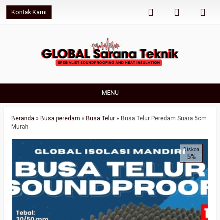
Kontak Kami
MENU
Beranda
»
Busa peredam
»
Busa Telur
»
Busa Telur Peredam Suara 5cm
Murah
Diskon
5%